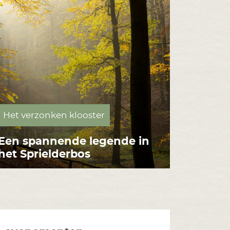
Het verzonken klooster
Een spannende legende in
het Sprielderbos