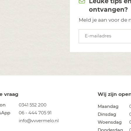
Leuke tips 
ontvangen?
Meld je aan voor de 
E-mail
*
je vraag
Wij zijn ope
oon
0341 552 200
Maandag
sApp
06 - 444 705 91
Dinsdag
info@vvvermelo.nl
Woensdag
Donderdag