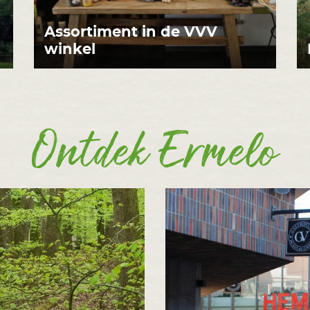
Assortiment in de VVV
winkel
Ontdek Ermelo