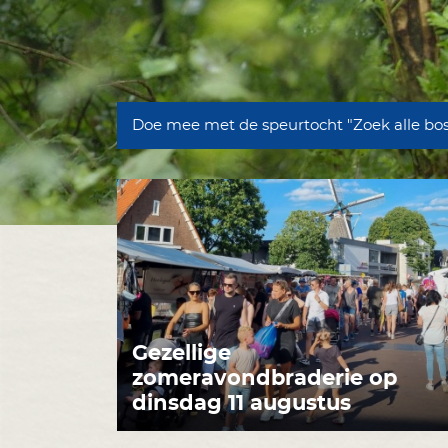
Doe mee met de speurtocht "Zoek alle bo
Gezellige
zomeravondbraderie op
dinsdag 11 augustus