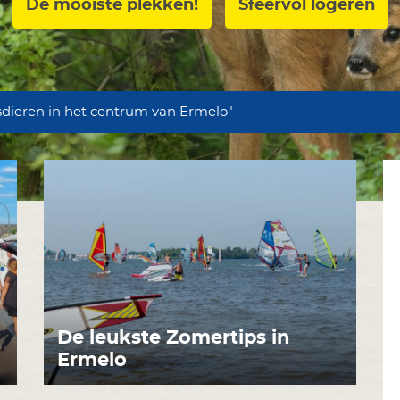
De mooiste plekken!
Sfeervol logeren
sdieren in het centrum van Ermelo"
De leukste Zomertips in
Ermelo