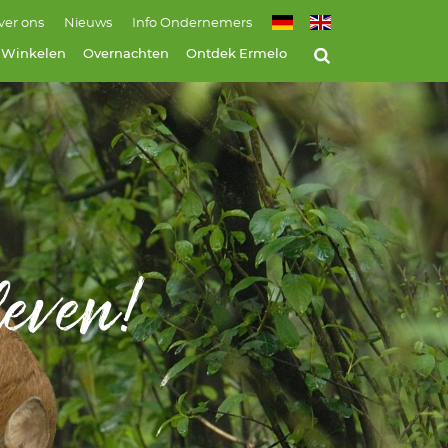
ver ons
Nieuws
Info Ondernemers
Winkelen
Overnachten
Ontdek Ermelo
even!