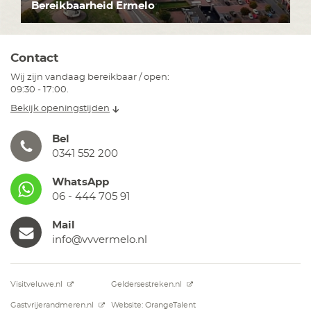
Bereikbaarheid Ermelo
Contact
Wij zijn vandaag bereikbaar / open:
09:30 - 17:00.
Bekijk openingstijden
Bel
0341 552 200
WhatsApp
06 - 444 705 91
Mail
info@vvvermelo.nl
Visitveluwe.nl
Geldersestreken.nl
Gastvrijerandmeren.nl
Website: OrangeTalent