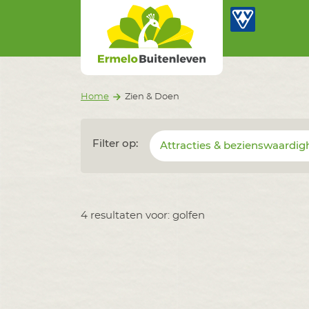
Ermelo Buitenleven
Ga naar inhoud
Home
Zien & Doen
Filter op:
Attracties & bezienswaardi
4 resultaten voor: golfen