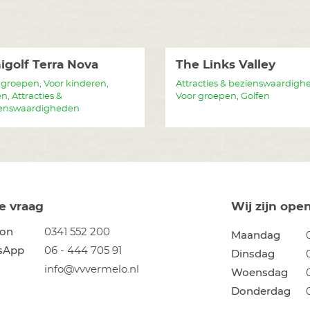
igolf Terra Nova
The Links Valley
 groepen, Voor kinderen,
Attracties & bezienswaardigh
n, Attracties &
Voor groepen, Golfen
enswaardigheden
je vraag
Wij zijn ope
oon
0341 552 200
Maandag
sApp
06 - 444 705 91
Dinsdag
info@vvvermelo.nl
Woensdag
Donderdag