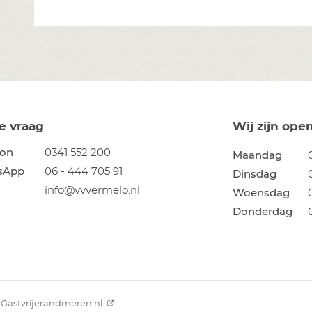
je vraag
Wij zijn ope
oon
0341 552 200
Maandag
sApp
06 - 444 705 91
Dinsdag
info@vvvermelo.nl
Woensdag
Donderdag
Gastvrijerandmeren.nl