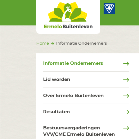
Ermelo Buitenleven
Ga naar inhoud
In
Home
Informatie Ondernemers
Informatie Ondernemers
Lid worden
Over Ermelo Buitenleven
Resultaten
Bestuursvergaderingen
VVV/CME Ermelo Buitenleven