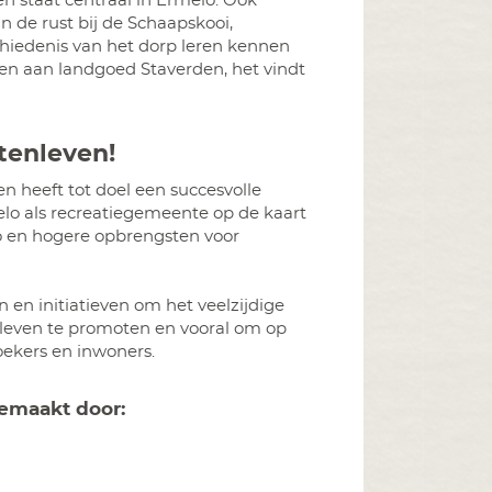
n staat centraal in Ermelo. Ook
n de rust bij de Schaapskooi,
chiedenis van het dorp leren kennen
n aan landgoed Staverden, het vindt
itenleven!
 heeft tot doel een succesvolle
o als recreatiegemeente op de kaart
lo en hogere opbrengsten voor
n en initiatieven om het veelzijdige
nleven te promoten en vooral om op
oekers en inwoners.
emaakt door: