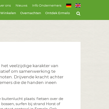
ver ons
Nieuws
Info Ondernemers
Winkelen
Overnachten
Ontdek Ermelo
het veelzijdige karakter van
itiatief om samenwerking te
oten. Drijvende kracht achter
nemers die de handen ineen
 buitenlucht plaats: fietsen over de
bossen, surfen bij strand Horst of