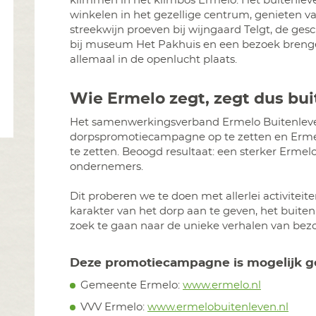
klimmen in het klimbos Ermelo. Het buitenleve
winkelen in het gezellige centrum, genieten va
streekwijn proeven bij wijngaard Telgt, de ges
bij museum Het Pakhuis en een bezoek brenge
allemaal in de openlucht plaats.
Wie Ermelo zegt, zegt dus bu
Het samenwerkingsverband Ermelo Buitenleven
dorpspromotiecampagne op te zetten en Ermel
te zetten. Beoogd resultaat: een sterker Erme
ondernemers.
Dit proberen we te doen met allerlei activiteite
karakter van het dorp aan te geven, het buite
zoek te gaan naar de unieke verhalen van bez
Deze promotiecampagne is mogelijk g
Gemeente Ermelo:
www.ermelo.nl
VVV Ermelo:
www.ermelobuitenleven.nl