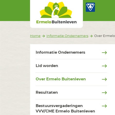
Ermelo Buitenleven
Ga naar inhoud
Home
Informatie Ondernemers
Over Ermelo
Informatie Ondernemers
Lid worden
Over Ermelo Buitenleven
Resultaten
Bestuursvergaderingen
VVV/CME Ermelo Buitenleven