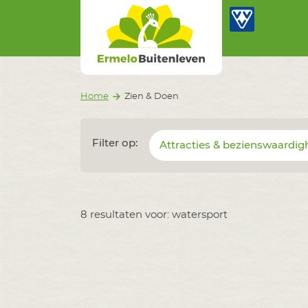
Ermelo Buitenleven
Ga naar inhoud
Home
Zien & Doen
Filter op:
Attracties & bezienswaardi
8 resultaten voor: watersport