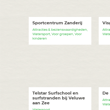
Sportcentrum Zanderij
Vis
Attracties & bezienswaardigheden,
Attr
Watersport, Voor groepen, Voor
Wate
kinderen
Telstar Surfschool en
De 
surfstranden bij Veluwe
Attr
aan Zee
Wate
Watersport