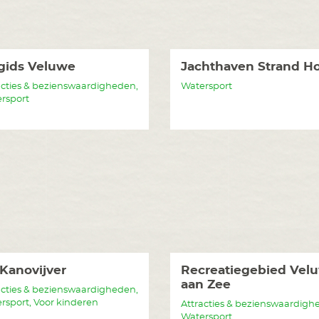
gids Veluwe
Jachthaven Strand Ho
acties & bezienswaardigheden,
Watersport
rsport
Kanovijver
Recreatiegebied Vel
aan Zee
acties & bezienswaardigheden,
rsport, Voor kinderen
Attracties & bezienswaardigh
Watersport