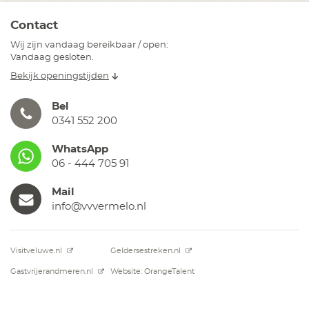
Contact
Wij zijn vandaag bereikbaar / open:
Vandaag gesloten.
Bekijk openingstijden
Bel
0341 552 200
WhatsApp
06 - 444 705 91
Mail
info@vvvermelo.nl
Visitveluwe.nl
Geldersestreken.nl
Gastvrijerandmeren.nl
Website: OrangeTalent