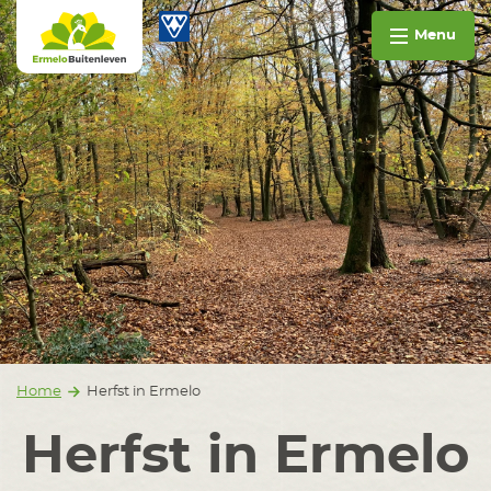
Ga naar inhoud
Ermelo Buitenleven
Menu
Home
Herfst in Ermelo
Herfst in Ermelo