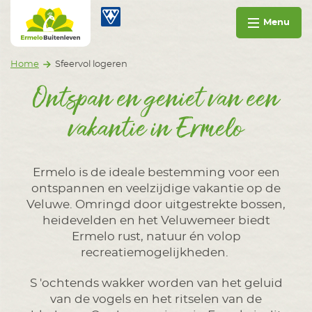
Ga naar inhoud
Ermelo Buitenleven
Op vakantie in Ermelo
Menu
Home
Sfeervol logeren
Ontspan en geniet van een
vakantie in Ermelo
Ermelo is de ideale bestemming voor een
ontspannen en veelzijdige vakantie op de
Veluwe. Omringd door uitgestrekte bossen,
heidevelden en het Veluwemeer biedt
Ermelo rust, natuur én volop
recreatiemogelijkheden.
S 'ochtends wakker worden van het geluid
van de vogels en het ritselen van de