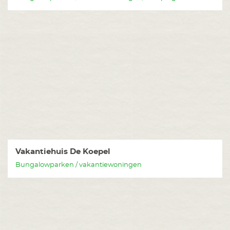
Vakantiehuis De Koepel
Bungalowparken / vakantiewoningen