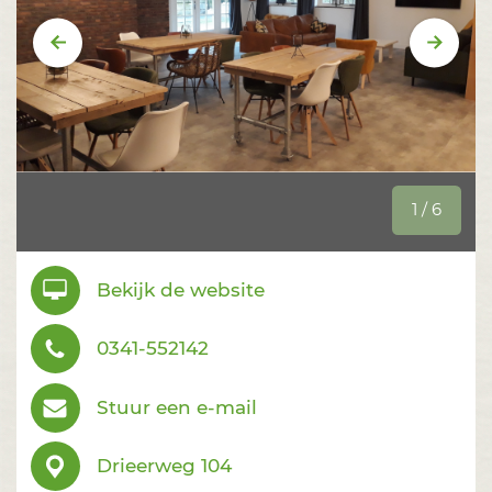
Vorige
Volge
1 / 6
Bekijk de website
0341-552142
Stuur een e-mail
Drieerweg 104