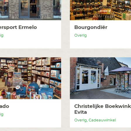
ersport Ermelo
Bourgondiër
ig
Overig
ado
Christelijke Boekwink
Evita
ig
Overig, Cadeauwinkel