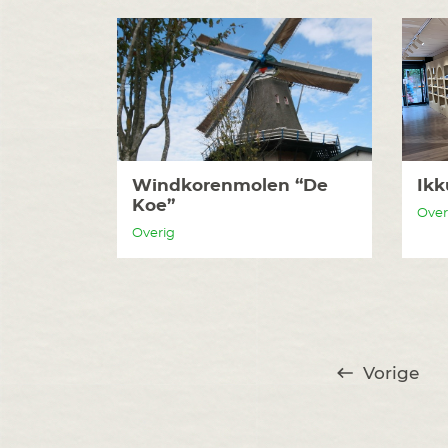
Windkorenmolen “De
Ikk
Koe”
Over
Overig
Vorige