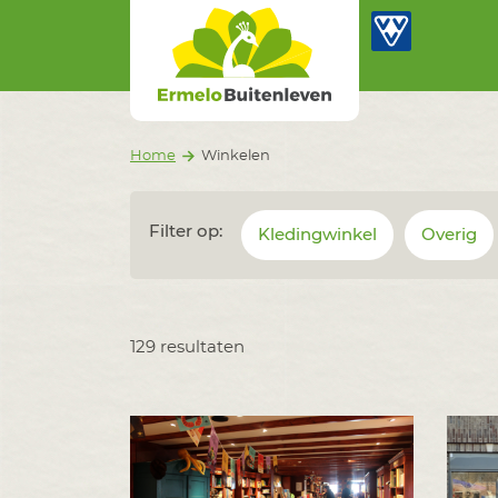
Ermelo Buitenleven
Ga naar inhoud
Home
Winkelen
Filter op:
Kledingwinkel
Overig
129 resultaten