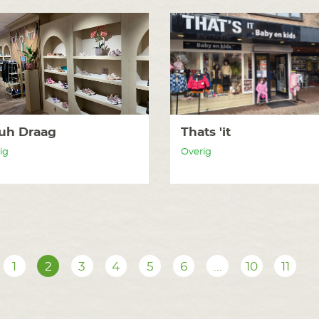
uh Draag
Thats 'it
ig
Overig
1
2
3
4
5
6
...
10
11