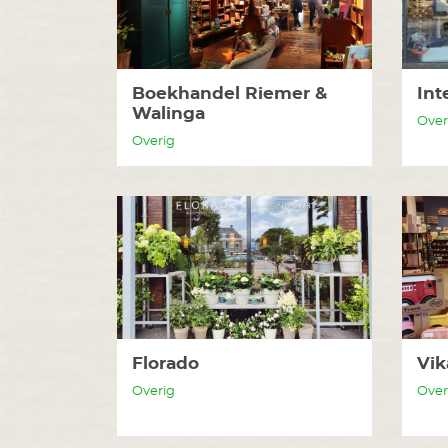
Boekhandel Riemer &
Int
Walinga
Over
Overig
Florado
Vik
Overig
Over