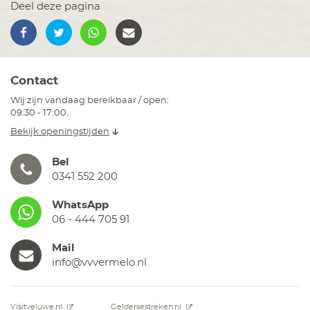
Deel deze pagina
Contact
Wij zijn vandaag bereikbaar / open:
09:30 - 17:00.
Bekijk openingstijden
Bel
0341 552 200
WhatsApp
06 - 444 705 91
Mail
info@vvvermelo.nl
Visitveluwe.nl
Geldersestreken.nl