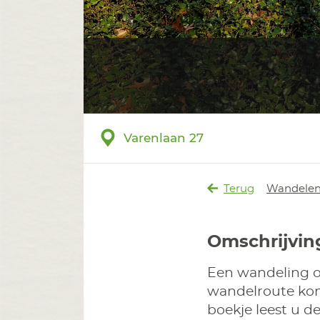
Varenlaan 27
Terug
Wandele
Omschrijvin
Een wandeling o
wandelroute kom
boekje leest u d