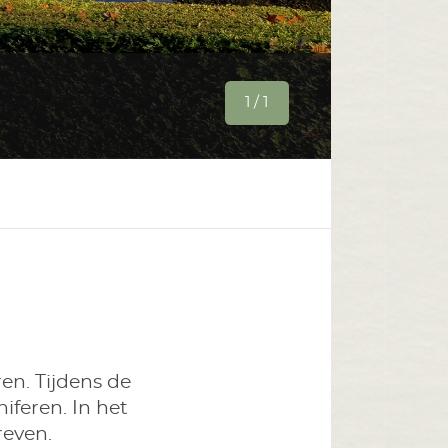
1 / 1
en. Tijdens de
feren. In het
reven.