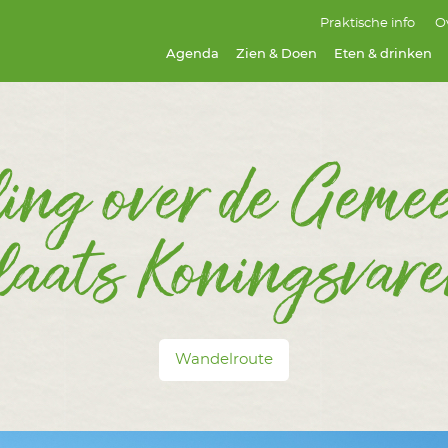
Praktische info
O
Zien & Doen
Agenda
Zien & Doen
Eten & drinken
ng over de Gemee
laats Koningsvar
Wandelroute