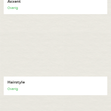
Axxent
Overig
Hairstyle
Overig