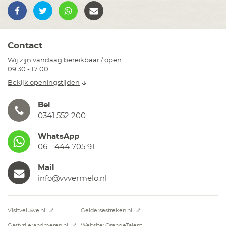
Contact
Wij zijn vandaag bereikbaar / open:
09:30 - 17:00.
Bekijk openingstijden
Bel
0341 552 200
WhatsApp
06 - 444 705 91
Mail
info@vvvermelo.nl
Visitveluwe.nl
Geldersestreken.nl
Gastvrijerandmeren.nl
Website: OrangeTalent