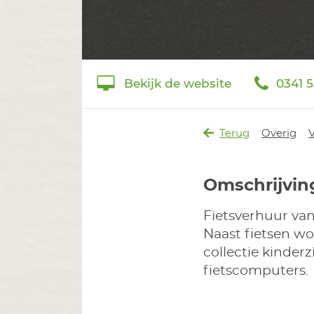
Bekijk de website
0341 
Terug
Overig
V
Omschrijvin
Fietsverhuur van
Naast fietsen wo
collectie kinderz
fietscomputers.