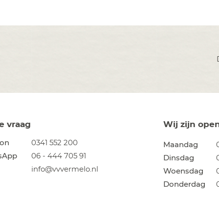
je vraag
Wij zijn ope
oon
0341 552 200
Maandag
sApp
06 - 444 705 91
Dinsdag
info@vvvermelo.nl
Woensdag
Donderdag