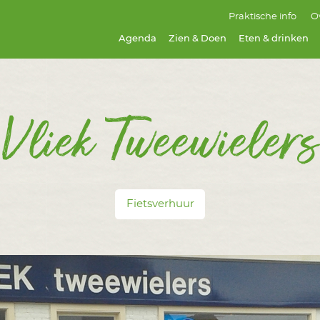
Praktische info
O
Agenda
Zien & Doen
Eten & drinken
Vliek Tweewielers
Fietsverhuur