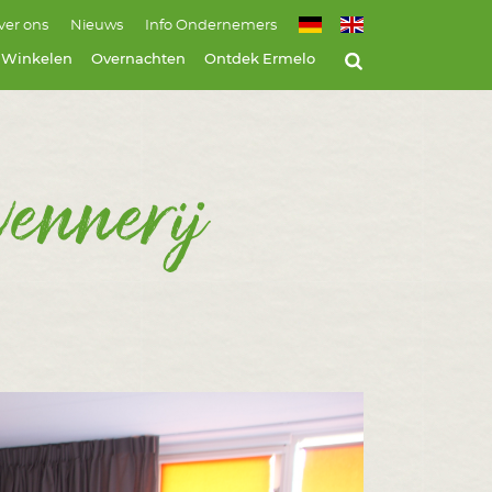
ver ons
Nieuws
Info Ondernemers
Winkelen
Overnachten
Ontdek Ermelo
wennerij