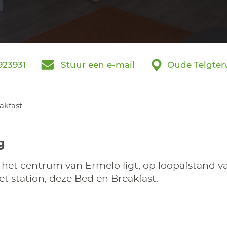
923931
Stuur een e-mail
Oude Telgter
akfast
g
het centrum van Ermelo ligt, op loopafstand va
et station, deze Bed en Breakfast.