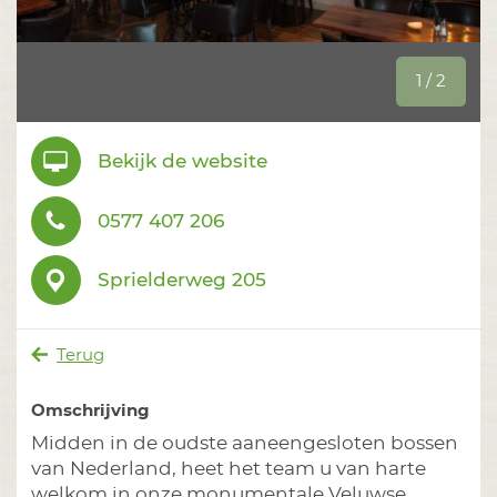
1 / 2
Bekijk de website
0577 407 206
Sprielderweg 205
Terug
Omschrijving
Midden in de oudste aaneengesloten bossen
van Nederland, heet het team u van harte
welkom in onze monumentale Veluwse