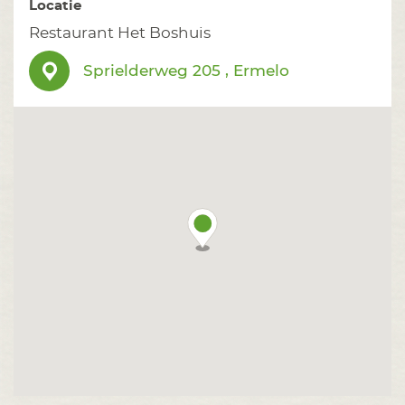
Locatie
Restaurant Het Boshuis
Sprielderweg 205 , Ermelo